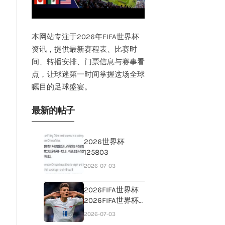
本网站专注于2026年FIFA世界杯
资讯，提供最新赛程表、比赛时
间、转播安排、门票信息与赛事看
点，让球迷第一时间掌握这场全球
瞩目的足球盛宴。
最新的帖子
2026世界杯
125803
2026-07-03
2026FIFA世界杯
2026FIFA世界杯
官网数据冲到
2026-07-03