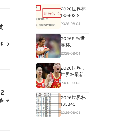
2026世界杯
135602 9
2026-08-04
发
2026FIFA世
多
界杯
2026FIFA世
2026-08-04
界杯官网突发
变动
2026世界，
世界杯最新动
态，杯
2026-08-03
135343 2
2
2026世界杯
多
135343
2026-08-03