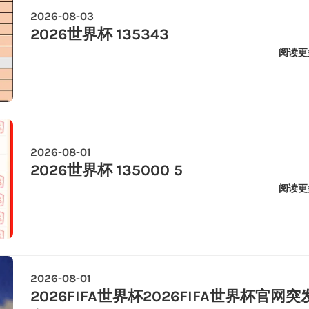
2026-08-03
2026世界杯 135343
阅读更
2026-08-01
2026世界杯 135000 5
阅读更
2026-08-01
2026FIFA世界杯2026FIFA世界杯官网突