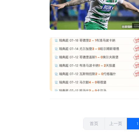
文
首页
上一页
1
章