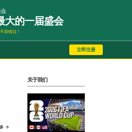
模最大的一届盛会
迷不容错过！
立即注册
关于我们
多