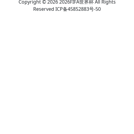
Copyright © 2026 2026FIFA世界杯 All Rights
Reserved ICP备45852883号-50