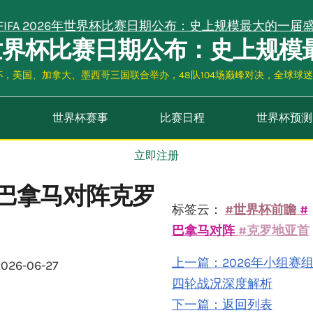
26年世界杯比赛日期公布：史上规
界杯，美国、加拿大、墨西哥三国联合举办，48队104场巅峰对决，全球球
闻
世界杯赛事
比赛日程
世界杯预测
立即注册
：巴拿马对阵克罗
标签云：
#世界杯前瞻
#
巴拿马对阵
#克罗地亚首
上一篇：2026年小组赛
6-06-27
四轮战况深度解析
下一篇：返回列表