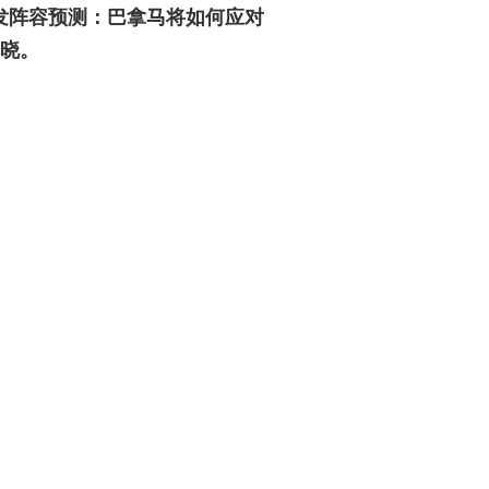
首发阵容预测：巴拿马将如何应对
晓。