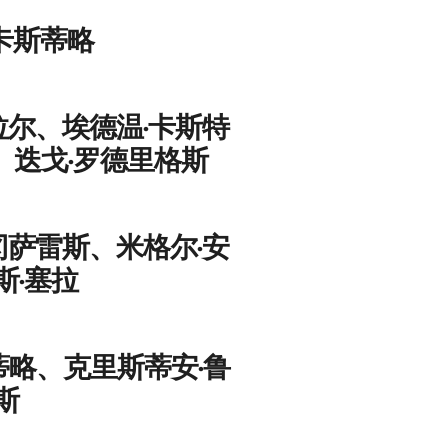
·卡斯蒂略
吉拉尔、埃德温·卡斯特
、迭戈·罗德里格斯
·冈萨雷斯、米格尔·安
斯·塞拉
斯蒂略、克里斯蒂安·鲁
斯