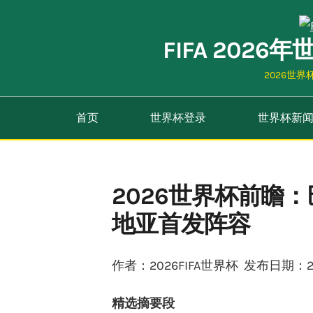
Skip
to
FIFA 20
content
2026世
首页
世界杯登录
世界杯新
2026世界杯前瞻
地亚首发阵容
作者：2026FIFA世界杯 发布日期：202
精选摘要段