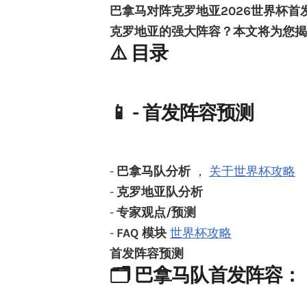
巴拿马对阵克罗地亚2026世界杯
克罗地亚的强大阵容？本文将为您揭
⚠️
目录
📱 -
首发阵容预测
-
巴拿马队分析
，
关于世界杯攻略
-
克罗地亚队分析
-
专家观点/预测
-
FAQ 模块
世界杯攻略
首发阵容预测
🗂️
巴拿马队首发阵容：