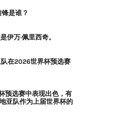
前锋是谁？
是伊万·佩里西奇。
队在2026世界杯预选赛
界杯预选赛中表现出色，有
地亚队作为上届世界杯的