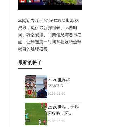
本网站专注于2026年FIFA世界杯
资讯，提供最新赛程表、比赛时
间、转播安排、门票信息与赛事看
点，让球迷第一时间掌握这场全球
瞩目的足球盛宴。
最新的帖子
2026世界杯
125157 5
2026-06-30
2026世界，世界
杯攻略，杯
125158 4
2026-06-30