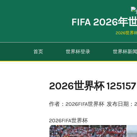
Skip
to
FIFA 20
content
2026世
首页
世界杯登录
世界杯新
2026世界杯 125157
作者：2026FIFA世界杯 发布日期：202
2026FIFA世界杯