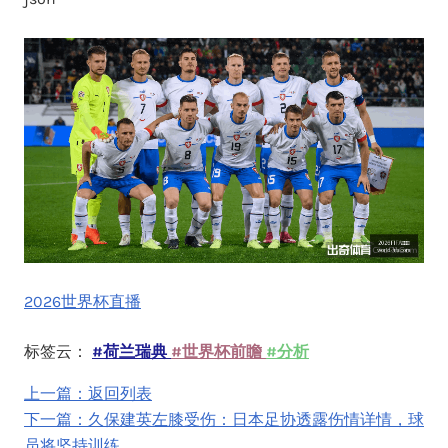
2026世界杯直播
标签云：
#荷兰瑞典
#世界杯前瞻
#分析
上一篇：返回列表
下一篇：久保建英左膝受伤：日本足协透露伤情详情，球
员将坚持训练