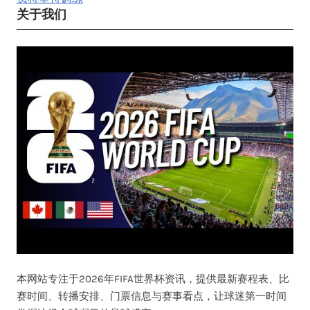
关于我们
本网站专注于2026年FIFA世界杯资讯，提供最新赛程表、比
赛时间、转播安排、门票信息与赛事看点，让球迷第一时间