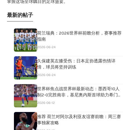
掌握这场全球瞩目的足球盛宴。
最新的帖子
荷兰瑞典：2026世界杯前瞻分析，赛事推荐
指南
2026-06-24
久保建英左膝受伤：日本足协透露伤情详
情，球员将坚持训练
2026-06-24
世界杯焦点战世界杯最新动态：墨西哥10人
制2-0完胜南非，基尼奥内斯首球助力希门尼
斯破门记
2026-06-12
推荐 荷兰对阿尔及利亚友谊赛前瞻：周三赛
事独家攻略