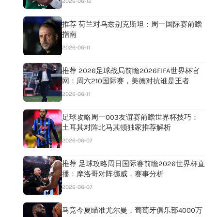
2026-06-12
推荐 荷兰对乌兹别克斯坦：周一国际赛前瞻
指南
2026-06-11
推荐 2026足球战局前瞻2026FIFA世界杯官
网：周六210国际赛，美德对抗谁是王者
2026-06-11
足球攻略周一003友谊赛前瞻世界杯技巧：
土耳其对阵北马其顿独家推荐解析
2026-06-07
推荐 足球攻略周日国际赛前瞻2026世界杯直
播：摩洛哥对阵挪威，赛事分析
2026-06-07
马竞今夏瞄准尤尔曼，葡萄牙俱乐部4000万