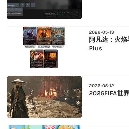
2026-05-13
阿凡达：火焰与
Plus
2026-05-12
2026FIFA世界