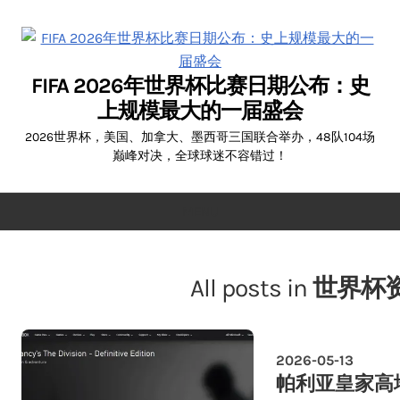
Skip
to
content
FIFA 2026年世界杯比赛日期公布：史
上规模最大的一届盛会
2026世界杯，美国、加拿大、墨西哥三国联合举办，48队104场
巅峰对决，全球球迷不容错过！
MENU
All posts in
世界杯
2026-05-13
帕利亚皇家高