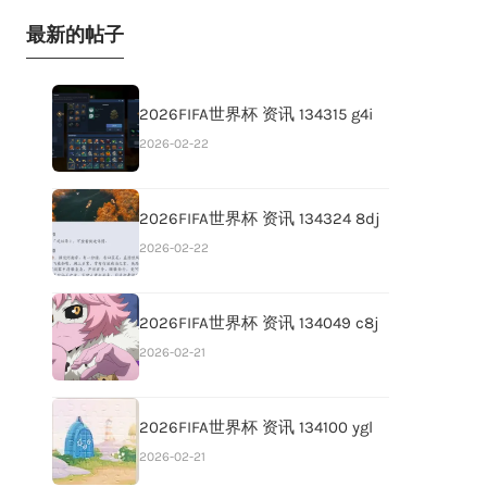
最新的帖子
2026FIFA世界杯 资讯 134315 g4i
2026-02-22
2026FIFA世界杯 资讯 134324 8dj
2026-02-22
2026FIFA世界杯 资讯 134049 c8j
2026-02-21
2026FIFA世界杯 资讯 134100 ygl
2026-02-21