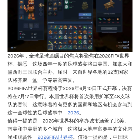
2026年，全球足球迷瞩目的焦点将聚焦在2026FIFA世界
杯。据悉，这场四年一度的足球盛宴将由美国、加拿大和
墨西哥三国联合主办。届时，来自世界各地的32支国家
队将齐聚一堂，争夺最高荣誉。
2026FIFA世界杯赛程将于2026年6月10日正式开幕，决赛
将在7月17日举行。本届世界杯将首次采用扩军至48支球
队的赛制，这意味着将有更多的国家和地区有机会参与到
这一全球性的足球盛事中，
2026
。
值得一提的是，2026年世界杯的举办城市涵盖了北美、
南美和中美洲的多个城市，这将极大地丰富赛事的文化内
涵和观赏性，
2026FIFA世界杯
。值得一提的是，中国球