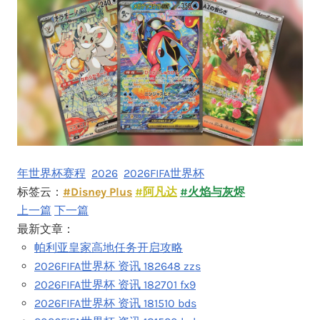
年世界杯赛程
2026
2026FIFA世界杯
标签云：
#Disney Plus
#阿凡达
#火焰与灰烬
上一篇
下一篇
最新文章：
帕利亚皇家高地任务开启攻略
2026FIFA世界杯 资讯 182648 zzs
2026FIFA世界杯 资讯 182701 fx9
2026FIFA世界杯 资讯 181510 bds