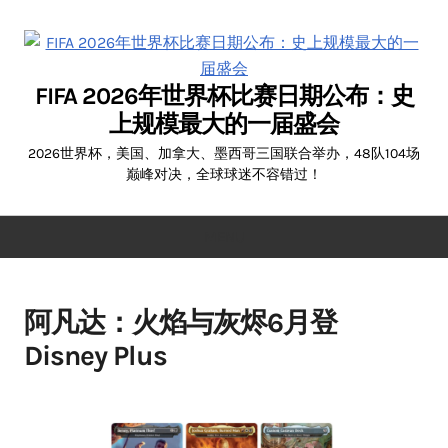
Skip
to
content
FIFA 2026年世界杯比赛日期公布：史
上规模最大的一届盛会
2026世界杯，美国、加拿大、墨西哥三国联合举办，48队104场
巅峰对决，全球球迷不容错过！
MENU
阿凡达：火焰与灰烬6月登
Disney Plus