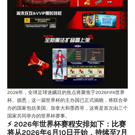
2026年，全球足球迷瞩目的焦点将聚焦于2026FIFA世界
杯。据悉，这一届世界杯的主办国已正式揭晓，将联合举
办的国家包括美国、加拿大和墨西哥，这将是首次由三个
国家共同举办的世界杯赛事。
⚡ 2026年世界杯赛程安排如下：比赛
将从2026年6月10日开始，持续至7月