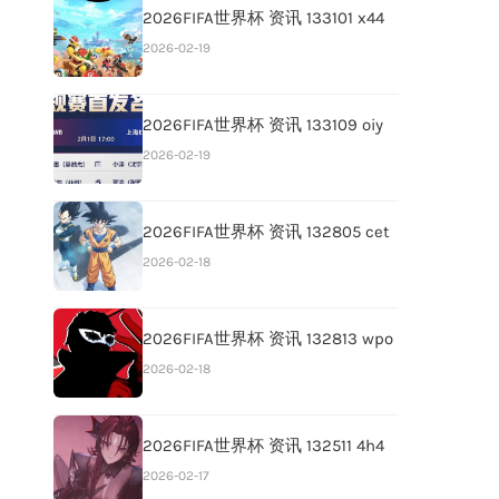
2026FIFA世界杯 资讯 133101 x44
2026-02-19
2026FIFA世界杯 资讯 133109 oiy
2026-02-19
2026FIFA世界杯 资讯 132805 cet
2026-02-18
2026FIFA世界杯 资讯 132813 wpo
2026-02-18
2026FIFA世界杯 资讯 132511 4h4
2026-02-17