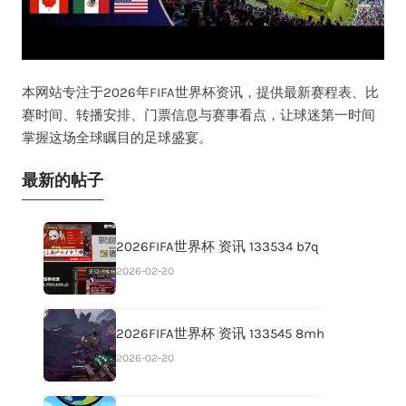
本网站专注于2026年FIFA世界杯资讯，提供最新赛程表、比
赛时间、转播安排、门票信息与赛事看点，让球迷第一时间
掌握这场全球瞩目的足球盛宴。
最新的帖子
2026FIFA世界杯 资讯 133534 b7q
2026-02-20
2026FIFA世界杯 资讯 133545 8mh
2026-02-20