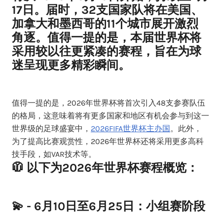
17日。届时，32支国家队将在美国、
加拿大和墨西哥的11个城市展开激烈
角逐。值得一提的是，本届世界杯将
采用较以往更紧凑的赛程，旨在为球
迷呈现更多精彩瞬间。
值得一提的是，2026年世界杯将首次引入48支参赛队伍
的格局，这意味着将有更多国家和地区有机会参与到这一
世界级的足球盛宴中，
2026FIFA世界杯主办国
。此外，
为了提高比赛观赏性，2026年世界杯还将采用更多高科
技手段，如VAR技术等。
🧥 以下为2026年世界杯赛程概览：
💫 - 6月10日至6月25日：小组赛阶段