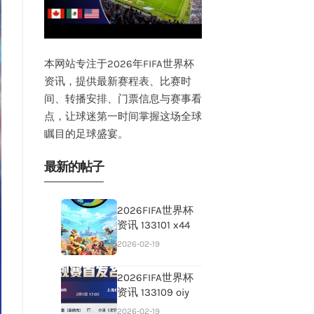
本网站专注于2026年FIFA世界杯
资讯，提供最新赛程表、比赛时
间、转播安排、门票信息与赛事看
点，让球迷第一时间掌握这场全球
瞩目的足球盛宴。
最新的帖子
2026FIFA世界杯
资讯 133101 x44
2026-02-19
2026FIFA世界杯
资讯 133109 oiy
2026-02-19