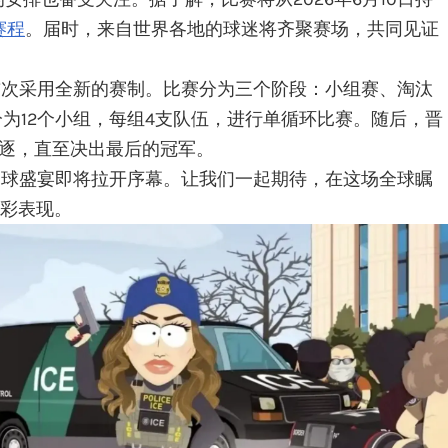
赛程
。届时，来自世界各地的球迷将齐聚赛场，共同见证
杯将首次采用全新的赛制。比赛分为三个阶段：小组赛、淘汰
分为12个小组，每组4支队伍，进行单循环比赛。随后，晋
角逐，直至决出最后的冠军。
溢的足球盛宴即将拉开序幕。让我们一起期待，在这场全球瞩
彩表现。