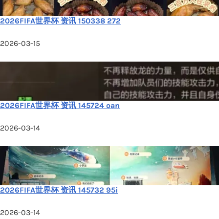
2026FIFA世界杯 资讯 150338 272
2026-03-15
2026FIFA世界杯 资讯 145724 oan
2026-03-14
2026FIFA世界杯 资讯 145732 95i
2026-03-14