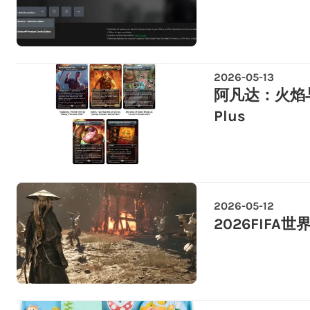
2026-05-13
阿凡达：火焰与
Plus
2026-05-12
2026FIFA世界