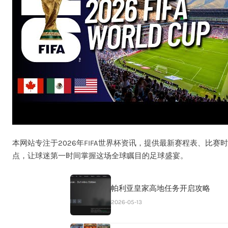
本网站专注于2026年FIFA世界杯资讯，提供最新赛程表、比
点，让球迷第一时间掌握这场全球瞩目的足球盛宴。
帕利亚皇家高地任务开启攻略
2026-05-13