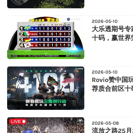
2026-05-10
大乐透期号专
十码，赢世界
2026-05-10
Rovio赞中
荐质合前区十
2026-05-08
流放之路25