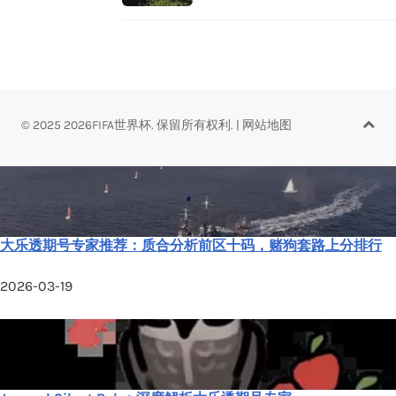
© 2025 2026FIFA世界杯. 保留所有权利.
|
网站地图
大乐透期号专家推荐：质合分析前区十码，赌狗套路上分排行
2026-03-19