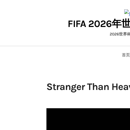
Skip
to
FIFA 20
content
2026世
首页
Stranger Than 