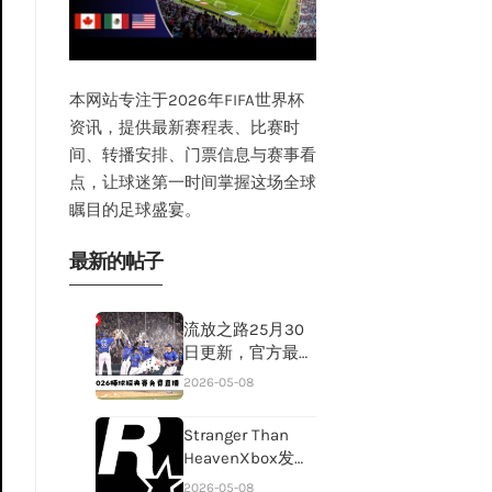
本网站专注于2026年FIFA世界杯
资讯，提供最新赛程表、比赛时
间、转播安排、门票信息与赛事看
点，让球迷第一时间掌握这场全球
瞩目的足球盛宴。
最新的帖子
流放之路25月30
日更新，官方最大
升级内容
2026-05-08
Stranger Than
HeavenXbox发布
会确认发
2026-05-08