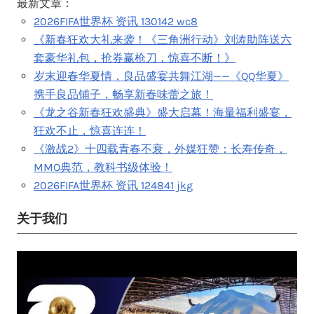
最新文章：
2026FIFA世界杯 资讯 130142 wc8
《新春狂欢大礼来袭！《三角洲行动》刘涛助阵送六
套豪华礼包，抢券赢枪刀，惊喜不断！》
岁末迎春华夏情，良品盛宴共舞江湖——《QQ华夏》
携手良品铺子，畅享新春味蕾之旅！
《龙之谷新春狂欢盛典》盛大启幕！海量福利盛宴，
狂欢不止，惊喜连连！
《激战2》十四载青春不衰，外媒狂赞：长寿传奇，
MMO典范，教科书级体验！
2026FIFA世界杯 资讯 124841 jkg
关于我们