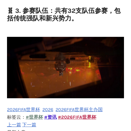
🧬 3. 参赛队伍：共有32支队伍参赛，包
括传统强队和新兴势力。
2026FIFA世界杯
2026
2026FIFA世界杯主办国
标签云：
#世界杯
#资讯
#2026FIFA世界杯
上一篇
下一篇