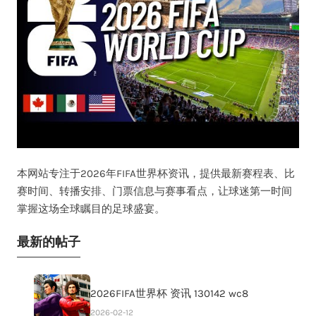
本网站专注于2026年FIFA世界杯资讯，提供最新赛程表、比
赛时间、转播安排、门票信息与赛事看点，让球迷第一时间
掌握这场全球瞩目的足球盛宴。
最新的帖子
2026FIFA世界杯 资讯 130142 wc8
2026-02-12