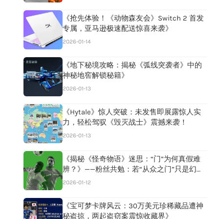
《抢先体验！《动物森友会》Switch 2 首发
专属，亚马逊极速配送惊喜来袭》
2026-01-14
《地下秘境攻略：揭秘《弧线突袭者》中的
神秘地窖解锁秘籍》
2026-01-13
《Hytale》惊人突破：未发售即展露惊人实
力，轻松驾驭《毁灭战士》震撼来袭！
2026-01-13
《揭秘《怪奇物语》迷思：“门”为何真假难
辨？》——粉丝共勉：若“从众之门”只是幻
影，保持冷静，别让幻想成真！
2026-01-12
《宝可梦卡牌风云：30万美元珍稀藏品遭神
秘盗掠，两起盗窃案震惊收藏界》