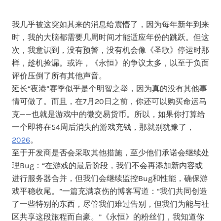
我几乎被这突如其来的消息给震懵了，因为每年新年到来
时，我的大脑都需要几周时间才能适应年份的跳跃。但这
次，我意识到，没有预警，没有机会像《圣歌》停运时那
样，趁机捡漏。或许，《永恒》的争议太多，以至于负面
评价压倒了所有其他声音。
延长“夜港”赛季似乎是个明智之举，因为真的没有其他事
情可做了。而且，在7月20日之前，你还可以购买命运马
克——也就是游戏中的微交易货币。所以，如果你打算给
一个即将在54周后消失的游戏充钱，那就别犹豫了，
2026
。
至于开发商是否会采取其他措施，至少他们承诺会继续处
理Bug：“在游戏的最后阶段，我们不会再添加新内容或
进行服务器合并，但我们会继续监控Bug和性能，确保游
戏平稳收尾。”一篇充满哀伤的博客写道：“我们共同创造
了一些特别的东西，尽管我们难过告别，但我们为能与社
区共享这段旅程而自豪。”《永恒》的粉丝们，我知道你