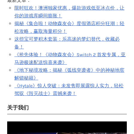
最新文章：
限时狂欢！澳洲独家优惠，爆款游戏低至冰点价，让
你的游戏库瞬间膨胀！
揭秘《集合啦！动物森友会》度假酒店积分狂潮：轻
松攻略，赢取海量积分！
这些宝可梦积木套装：乐高迷的梦幻替代，收藏必
备！
《抢先体验！《动物森友会》Switch 2 首发专属，亚
马逊极速配送惊喜来袭》
《地下秘境攻略：揭秘《弧线突袭者》中的神秘地窖
解锁秘籍》
《Hytale》惊人突破：未发售即展露惊人实力，轻松
驾驭《毁灭战士》震撼来袭！
关于我们