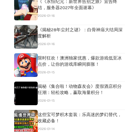
《《永恒纪元：新世界告别之旅》宣告终
结，服务器2027年全面谢幕》
2026-01-16
《揭秘28年尘封之谜》：白骨神庙大结局深
度解析
2026-01-16
限时狂欢！澳洲独家优惠，爆款游戏低至冰
点价，让你的游戏库瞬间膨胀！
2026-01-15
揭秘《集合啦！动物森友会》度假酒店积分
狂潮：轻松攻略，赢取海量积分！
2026-01-15
这些宝可梦积木套装：乐高迷的梦幻替代，
收藏必备！
2026-01-14