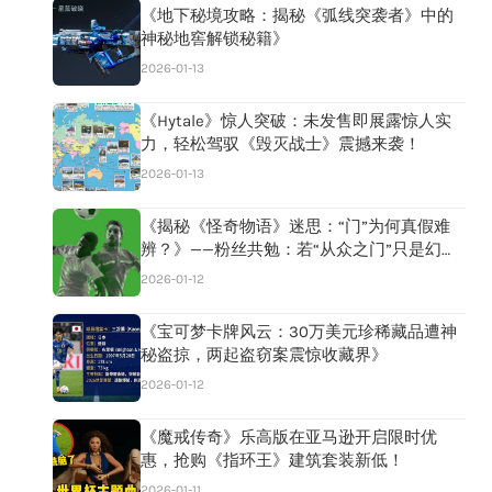
《地下秘境攻略：揭秘《弧线突袭者》中的
神秘地窖解锁秘籍》
2026-01-13
《Hytale》惊人突破：未发售即展露惊人实
力，轻松驾驭《毁灭战士》震撼来袭！
2026-01-13
《揭秘《怪奇物语》迷思：“门”为何真假难
辨？》——粉丝共勉：若“从众之门”只是幻
影，保持冷静，别让幻想成真！
2026-01-12
《宝可梦卡牌风云：30万美元珍稀藏品遭神
秘盗掠，两起盗窃案震惊收藏界》
2026-01-12
《魔戒传奇》乐高版在亚马逊开启限时优
惠，抢购《指环王》建筑套装新低！
2026-01-11