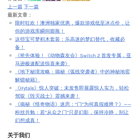
上一篇
下一篇
最新文章：
限时狂欢！澳洲独家优惠，爆款游戏低至冰点价，让
你的游戏库瞬间膨胀！
这些宝可梦积木套装：乐高迷的梦幻替代，收藏必
备！
《抢先体验！《动物森友会》Switch 2 首发专属，亚
马逊极速配送惊喜来袭》
《地下秘境攻略：揭秘《弧线突袭者》中的神秘地窖
解锁秘籍》
《Hytale》惊人突破：未发售即展露惊人实力，轻松
驾驭《毁灭战士》震撼来袭！
《揭秘《怪奇物语》迷思：“门”为何真假难辨？》——
粉丝共勉：若“从众之门”只是幻影，保持冷静，别让
幻想成真！
关于我们