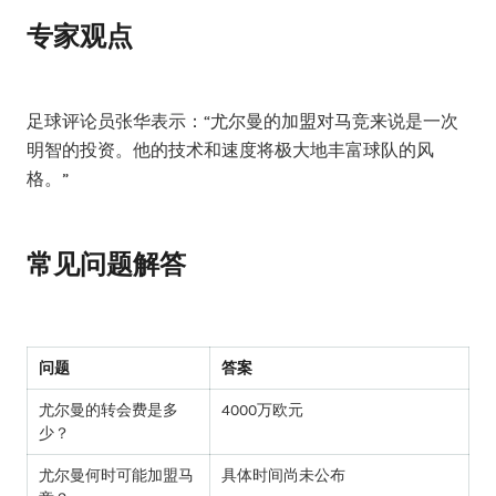
专家观点
足球评论员张华表示：“尤尔曼的加盟对马竞来说是一次
明智的投资。他的技术和速度将极大地丰富球队的风
格。”
常见问题解答
问题
答案
尤尔曼的转会费是多
4000万欧元
少？
尤尔曼何时可能加盟马
具体时间尚未公布