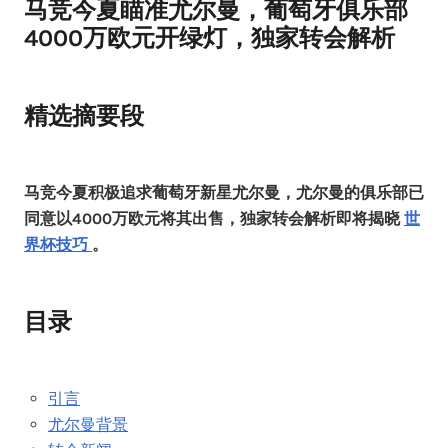
马竞今夏瞄准尤尔曼，葡萄牙俱乐部
4000万欧元开绿灯，独家转会解析
精选摘要段
马竞今夏积极追求葡萄牙新星尤尔曼，尤尔曼的俱乐部已
同意以4000万欧元将其出售，独家转会解析即将揭晓
世
界杯技巧
。
目录
引言
尤尔曼背景