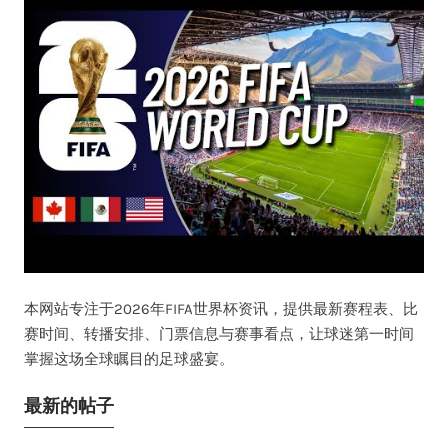
本网站专注于2026年FIFA世界杯资讯，提供最新赛程表、比
赛时间、转播安排、门票信息与赛事看点，让球迷第一时间
掌握这场全球瞩目的足球盛宴。
最新的帖子