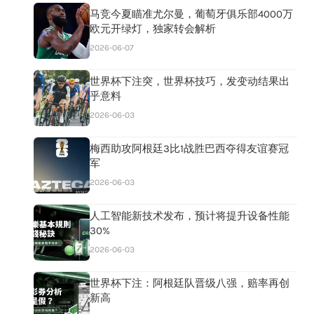
马竞今夏瞄准尤尔曼，葡萄牙俱乐部4000万
欧元开绿灯，独家转会解析
2026-06-07
世界杯下注突，世界杯技巧，发变动结果出
乎意料
2026-06-03
梅西助攻阿根廷3比1战胜巴西夺得友谊赛冠
军
2026-06-03
人工智能新技术发布，预计将提升设备性能
30%
2026-06-03
世界杯下注：阿根廷队晋级八强，赔率再创
新高