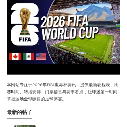
本网站专注于2026年FIFA世界杯资讯，提供最新赛程表、比
赛时间、转播安排、门票信息与赛事看点，让球迷第一时间
掌握这场全球瞩目的足球盛宴。
最新的帖子