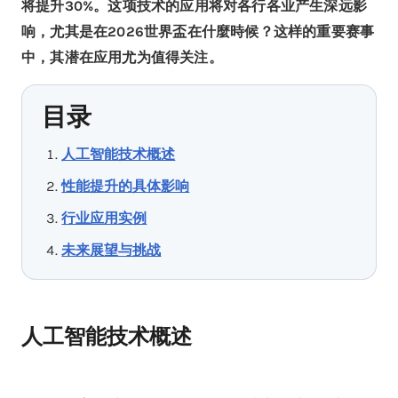
将提升30%。这项技术的应用将对各行各业产生深远影
响，尤其是在2026世界盃在什麼時候？这样的重要赛事
中，其潜在应用尤为值得关注。
目录
人工智能技术概述
性能提升的具体影响
行业应用实例
未来展望与挑战
人工智能技术概述