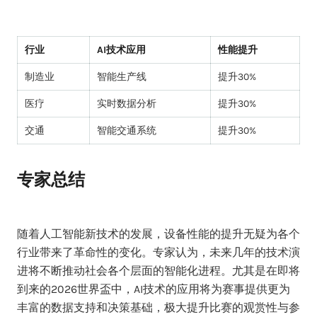
行业
AI技术应用
性能提升
制造业
智能生产线
提升30%
医疗
实时数据分析
提升30%
交通
智能交通系统
提升30%
专家总结
随着人工智能新技术的发展，设备性能的提升无疑为各个
行业带来了革命性的变化。专家认为，未来几年的技术演
进将不断推动社会各个层面的智能化进程。尤其是在即将
到来的2026世界盃中，AI技术的应用将为赛事提供更为
丰富的数据支持和决策基础，极大提升比赛的观赏性与参