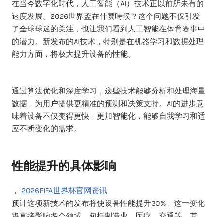
在当今数字化时代，人工智能（AI）技术正以前所未有的
速度发展。2026世界盃在什麼時候？这个问题不仅引发
了全球球迷的关注，也让我们看到人工智能在体育赛事中
的潜力。新发布的AI技术，特别是在机器学习和数据处理
能力方面，将极大提升设备的性能。
通过算法优化和深度学习，这些技术能够分析和处理海量
数据，为用户提供更精准的预测和决策支持。AI的进步意
味着设备不仅变得更快，更加智能化，能够自我学习和适
应不断变化的需求。
性能提升的具体影响
，
2026FIFA世界杯官网资讯
预计这项新技术的发布将使设备性能提升30%，这一变化
将直接影响多个领域，包括制造业、医疗、交通等。其