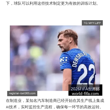
下，球队可以利用这些技术制定更为有效的训练计划。
在制造业，某知名汽车制造商已经开始在其生产线上集成
AI技术，实时监控生产流程，确保每一环节的高效运转。