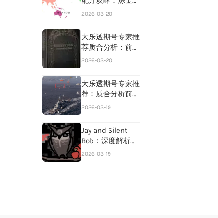
配方攻略：炼金染
料制作详解
2026-03-20
大乐透期号专家推
荐质合分析：前区
十码解析与关联探
2026-03-20
讨
大乐透期号专家推
荐：质合分析前区
十码，赌狗套路上
2026-03-19
分排行
Jay and Silent
Bob：深度解析大
乐透期号专家
2026-03-19