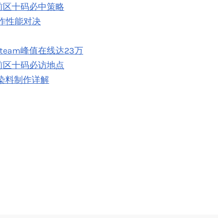
前区十码必中策略
新作性能对决
team峰值在线达23万
前区十码必访地点
炼金染料制作详解