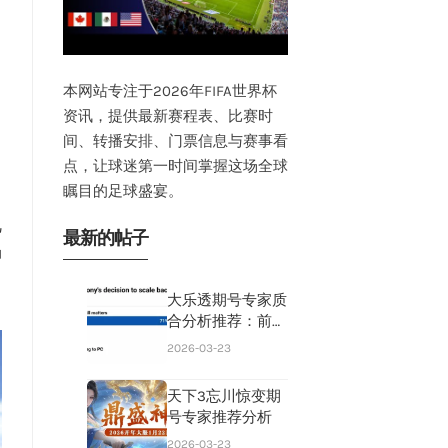
本网站专注于2026年FIFA世界杯
资讯，提供最新赛程表、比赛时
间、转播安排、门票信息与赛事看
点，让球迷第一时间掌握这场全球
瞩目的足球盛宴。
艳
最新的帖子
神
大乐透期号专家质
合分析推荐：前区
十码必中策略
2026-03-23
天下3忘川惊变期
号专家推荐分析
2026-03-23