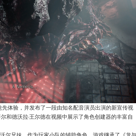
启抢先体验，并发布了一段由知名配音演员出演的新宣传视
塔尔和德沃拉·王尔德在视频中展示了角色创建器的丰富自
沃尔兄妹，作为玩家小队的辅助角色。游戏继承了《龙