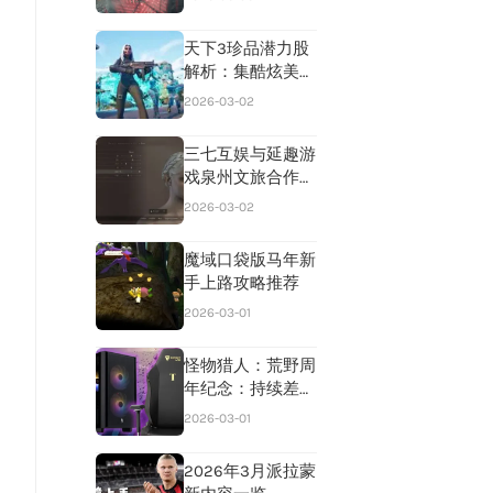
天下3珍品潜力股
解析：集酷炫美于
一身，打造大荒顶
2026-03-02
级杀手必备
三七互娱与延趣游
戏泉州文旅合作打
造游戏文旅创新典
2026-03-02
范
魔域口袋版马年新
手上路攻略推荐
2026-03-01
怪物猎人：荒野周
年纪念：持续差评
中的质合分析
2026-03-01
2026年3月派拉蒙