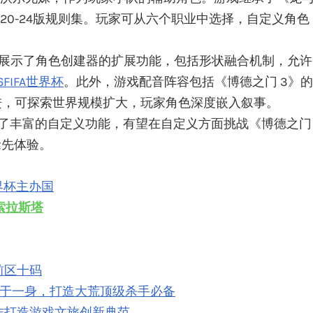
20-24版规则集。玩家可从六个职业中选择，自定义角色
res在视频中展示了角色创建器的扩展功能，包括形状融合机制，允许
6FIFA世界杯
。此外，游戏配音阵容包括《博德之门 3》的
进，可探索世界规模扩大，玩家角色深度嵌入叙事。
供了丰富的自定义功能，有望在自定义方面挑战《博德之门
抢先体验。
世界杯主办国
索拉斯塔
前区十码
美于一身，打造大荒顶级杀手必备
作打造游戏文旅创新典范