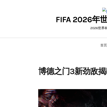
Skip
to
FIFA 20
content
2026世
首页
博德之门3新劲敌揭