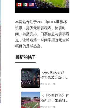
本网站专注于2026年FIFA世界杯
资讯，提供最新赛程表、比赛时
间、转播安排、门票信息与赛事看
点，让球迷第一时间掌握这场全球
瞩目的足球盛宴。
最新的帖子
《Arc Raiders》
作弊风波升级：揭
秘游戏内部混乱乱
2026-01-09
象！
《《怪奇物语》神
秘面纱：米莉独家
揭秘小十一真相，
第
2026-01-09