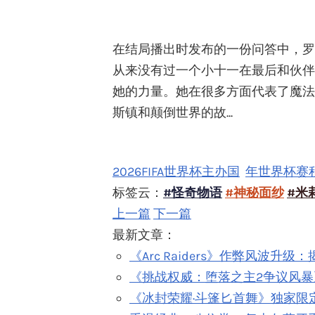
在结局播出时发布的一份问答中，罗
从来没有过一个小十一在最后和伙伴
她的力量。她在很多方面代表了魔法
斯镇和颠倒世界的故...
2026FIFA世界杯主办国
年世界杯赛
标签云：
#怪奇物语
#神秘面纱
#米
上一篇
下一篇
最新文章：
《Arc Raiders》作弊风波升
《挑战权威：堕落之主2争议风暴
《冰封荣耀·斗篷匕首舞》独家