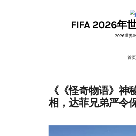
Skip
to
FIFA 20
content
2026世
首页
《《怪奇物语》神
相，达菲兄弟严令