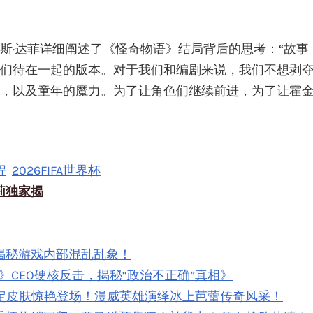
斯·达菲详细阐述了《怪奇物语》结局背后的思考：“故事
们待在一起的版本。对于我们和编剧来说，我们不想剥
，以及童年的魔力。为了让角色们继续前进，为了让霍
程
2026FIFA世界杯
莉独家揭
级：揭秘游戏内部混乱乱象！
》CEO硬核反击，揭秘“政治不正确”真相》
限定皮肤惊艳登场！漫威英雄演绎冰上芭蕾传奇风采！