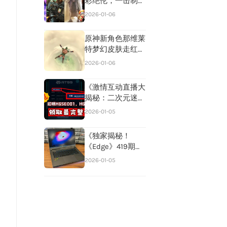
彩绝伦，一击制
胜！第五人格IVL
2026-01-06
巅峰对决，神话续
写，冠军荣耀再绽
原神新角色那维莱
光芒！》
特梦幻皮肤走红，
玩家创意无限，画
2026-01-06
作成爆款，笑料横
飞！
《激情互动直播大
揭秘：二次元迷狂
欢，NTR元素引爆
2026-01-05
玩家热议狂潮！》
《独家揭秘！
《Edge》419期深
度解析：三款顶级
2026-01-05
自
巨作遭遇麻辣点评
风暴》