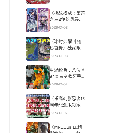
达菲兄弟严令保
密，内幕曝光！》
《挑战权威：堕落
之主2争议风暴》
CEO硬核反击，揭
2026-01-08
秘“政治不正确”真
相》
《冰封荣耀·斗篷
匕首舞》独家限定
皮肤惊艳登场！漫
2026-01-08
威英雄演绎冰上芭
蕾传奇风采！
重温经典，八位堂
64复古灰蓝牙手
柄热销回归，亚马
2026-01-07
逊预售狂欢补货
中！🎮📱抢购从
《乐高幻影忍者15
速！
周年纪念版独家发
售！亚马逊独占库
2026-01-07
存，别处一抢而
空！》
《MRC_BaiLu精