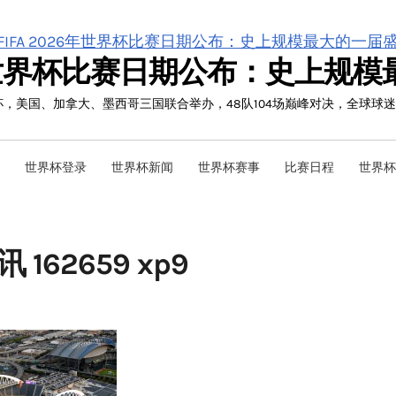
26年世界杯比赛日期公布：史上规
界杯，美国、加拿大、墨西哥三国联合举办，48队104场巅峰对决，全球球
世界杯登录
世界杯新闻
世界杯赛事
比赛日程
世界杯
 162659 xp9