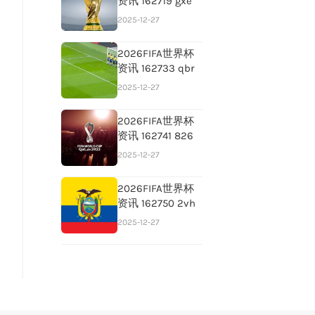
资讯 162719 gxe
2025-12-27
2026FIFA世界杯
资讯 162733 qbr
2025-12-27
2026FIFA世界杯
资讯 162741 826
2025-12-27
2026FIFA世界杯
资讯 162750 2vh
2025-12-27