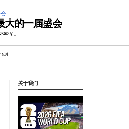
模最大的一届盛会
迷不容错过！
预测
关于我们