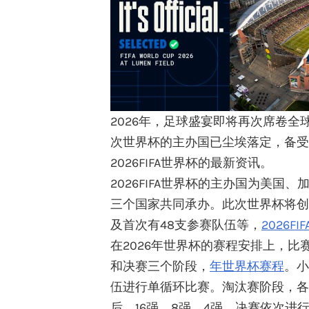
2026年，足球盛宴即将再次席卷全球
次世界杯的主办国已尘埃落定，备受
2026FIFA世界杯的最新资讯。
2026FIFA世界杯的主办国为美
三个国家共同承办。此次世界杯将创
及首次有48支参赛队伍等，
2026F
在2026年世界杯的赛程安排上，比赛
和决赛三个阶段，
年世界杯赛程
。小
伍进行单循环比赛。淘汰赛阶段，各
后，16强、8强、4强、决赛依次进