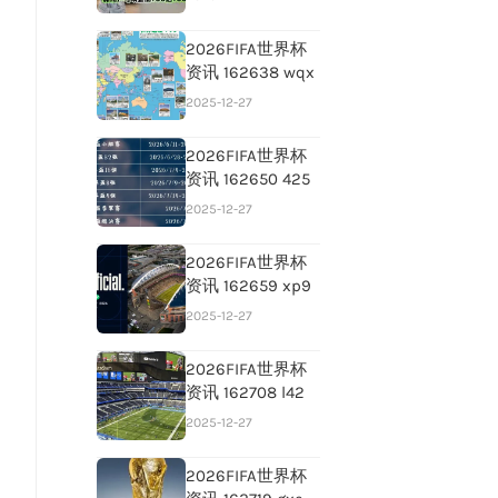
2026FIFA世界杯
资讯 162638 wqx
2025-12-27
2026FIFA世界杯
资讯 162650 425
2025-12-27
2026FIFA世界杯
资讯 162659 xp9
2025-12-27
2026FIFA世界杯
资讯 162708 l42
2025-12-27
2026FIFA世界杯