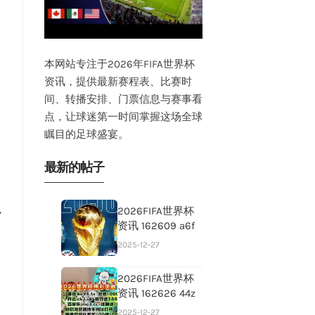
本网站专注于2026年FIFA世界杯
资讯，提供最新赛程表、比赛时
间、转播安排、门票信息与赛事看
点，让球迷第一时间掌握这场全球
瞩目的足球盛宴。
最新的帖子
以
2026FIFA世界杯
资讯 162609 a6f
2025-12-27
2026FIFA世界杯
资讯 162626 44z
2025-12-27