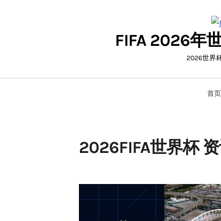
Skip
to
FIFA 20
content
2026世
首页
2026FIFA世界杯 资讯