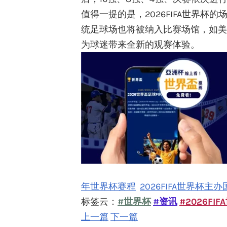
值得一提的是，2026FIFA世界
统足球场也将被纳入比赛场馆，如美
为球迷带来全新的观赛体验。
年世界杯赛程
2026FIFA世界杯主办
标签云：
#世界杯
#资讯
#2026FI
上一篇
下一篇