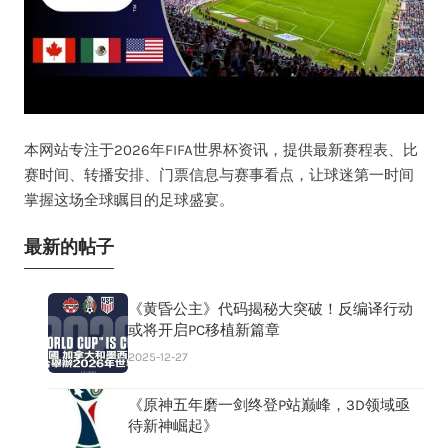
本网站专注于2026年FIFA世界杯资讯，提供最新赛程表、比
赛时间、转播安排、门票信息与赛事看点，让球迷第一时间
掌握这场全球瞩目的足球盛宴。
最新的帖子
《黄昏公主》代码揭秘大突破！反编译行动
或将开启PC移植新篇章
2025-12-27
《原神五年磨一剑终登P站巅峰，3D领域亟
待新神崛起》