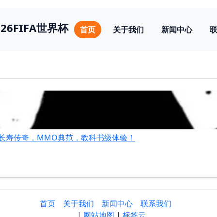
026FIFA世界杯
首页
关于我们
新闻中心
长寿传奇，MMO典范，教科书级体验！
首页
关于我们
新闻中心
联系我们
|
网站地图
|
标签云