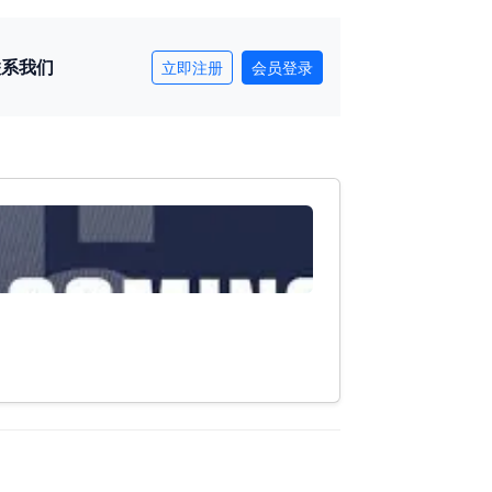
联系我们
立即注册
会员登录