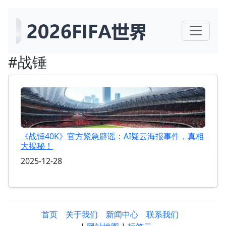
#战锤
《战锤40K》官方紧急辟谣：AI疑云海报事件，真相
大揭秘！
2025-12-28
首页
关于我们
新闻中心
联系我们