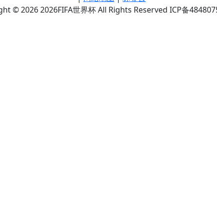
ght © 2026 2026FIFA世界杯 All Rights Reserved ICP备48480