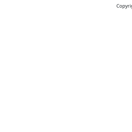
Copyri