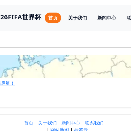
026FIFA世界杯
首页
关于我们
新闻中心
结启航！
首页
关于我们
新闻中心
联系我们
|
网站地图
|
标签云