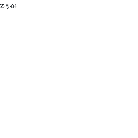
755号-84