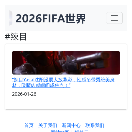
#辣目
“辣目Yasal沈阳漫展大放异彩，性感吊带秀绝美身
材，吸睛肉感瞬间成焦点！”
2026-01-26
首页
关于我们
新闻中心
联系我们