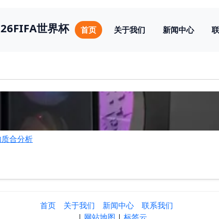
026FIFA世界杯
首页
关于我们
新闻中心
的质合分析
首页
关于我们
新闻中心
联系我们
|
网站地图
|
标签云