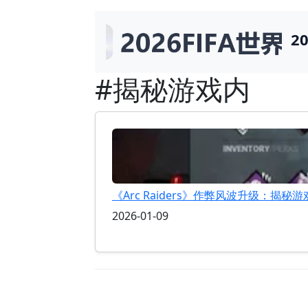
2
#揭秘游戏内
《Arc Raiders》作弊风波升级：揭
2026-01-09