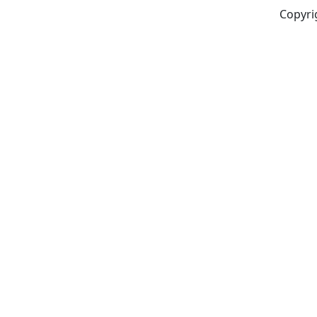
Copyri