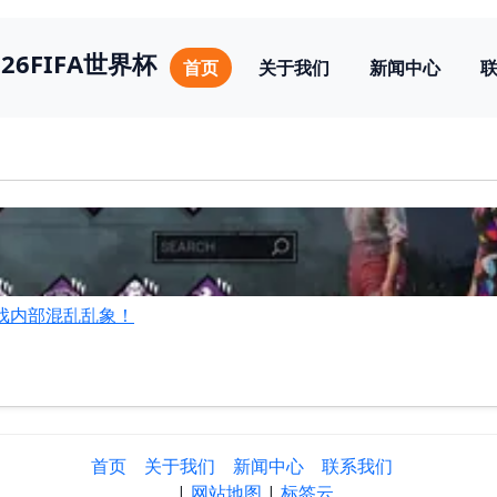
026FIFA世界杯
首页
关于我们
新闻中心
秘游戏内部混乱乱象！
首页
关于我们
新闻中心
联系我们
|
网站地图
|
标签云