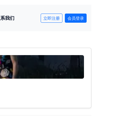
联系我们
立即注册
会员登录