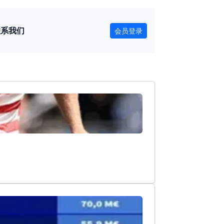
联系我们
会员登录