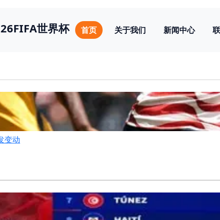
026FIFA世界杯
首页
关于我们
新闻中心
突发变动