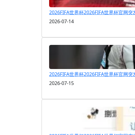
2026FIFA世界杯2026FIFA世界杯官网
2026-07-14
2026FIFA世界杯2026FIFA世界杯官网
2026-07-15