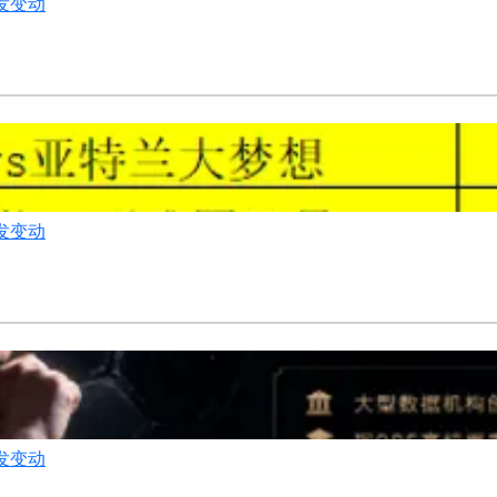
突发变动
突发变动
突发变动